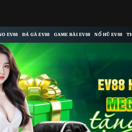
NO EV88
ĐÁ GÀ EV88
GAME BÀI EV88
NỔ HŨ EV88
T