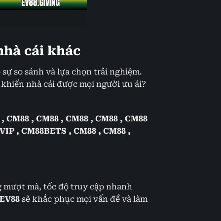
nhà cái khác
 sự so sánh và lựa chọn trải nghiệm.
 khiến nhà cái được mọi người ưu ái?
,
CM88
,
CM88
,
CM88
,
CM88
,
CM88
VIP ,
CM88BETS
,
CM88
,
CM88
,
g mượt mà, tốc độ truy cập nhanh
 EV88
sẽ khắc phục mọi vấn đề và làm