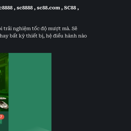
c8888
,
sc8888
,
sc88.com
,
SC88
,
 trải nghiệm tốc độ mượt mà. Sẽ
hay bất kỳ thiết bị, hệ điều hành nào