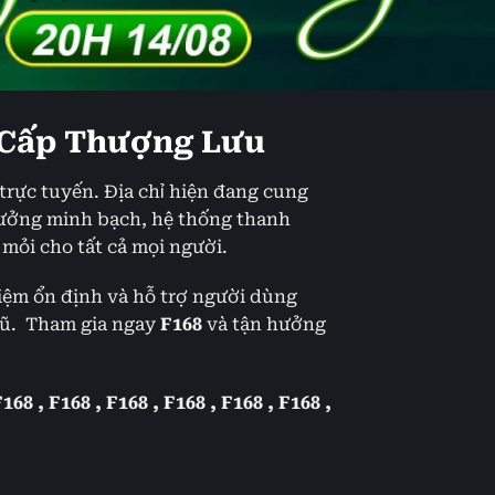
 Cấp Thượng Lưu
trực tuyến. Địa chỉ hiện đang cung
 thưởng minh bạch, hệ thống thanh
mỏi cho tất cả mọi người.
ghiệm ổn định và hỗ trợ người dùng
hũ. Tham gia ngay
F168
và tận hưởng
F168
,
F168
,
F168
,
F168
,
F168
,
F168
,