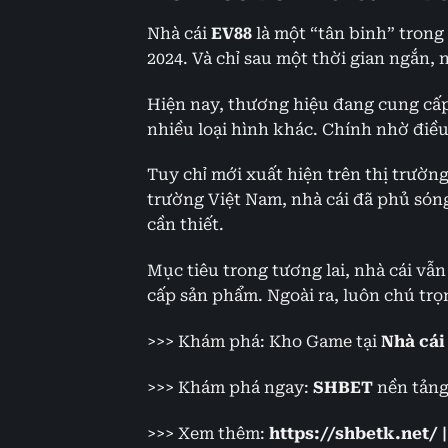
Nhà cái
EV88
là một “tân binh” trong
2024. Và chỉ sau một thời gian ngắn,
Hiện nay, thương hiệu đang cung cấp 
nhiều loại hình khác. Chính nhờ điều
Tuy chỉ mới xuất hiện trên thị trườn
trường Việt Nam, nhà cái đã phủ sóng
cần thiết.
Mục tiêu trong tương lai, nhà cái vẫ
cấp sản phẩm. Ngoài ra, luôn chú trọ
>>> Khám phá: Kho Game tại
Nhà cái
>>> Khám phá ngay:
SHBET
nền tảng 
>>> Xem thêm:
https://shbetk.net/