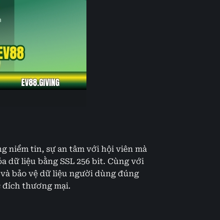
g niềm tin, sự an tâm với hội viên mà
a dữ liệu bằng SSL 256 bit. Cùng với
ữ và bảo vệ dữ liệu người dùng đúng
c đích thương mại.