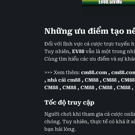
Những ưu điểm tạo nên
Đối với lĩnh vực cá cược trực tuyến h
Tuy nhiên,
EV88
vẫn là một trong nhữ
Cùng tìm hiểu các ưu điểm và sự khác
>>> Xem thêm:
cm88.com
,
cm88.co
,
nhà cái cm88
,
CM88
,
CM88
,
CM88
CM88
,
CM88
,
CM88
,
CM88
,
CM88
,
Tốc độ truy cập
Người chơi khi tham gia cá cược on
chóng. Tuy nhiên, thực tế có khá ít 
bạn hài lòng.