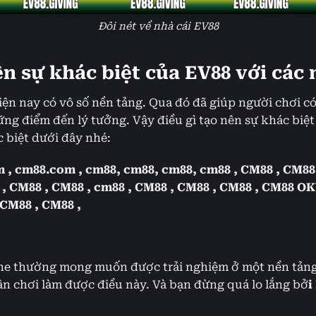
Đôi nét về nhà cái EV88
 sự khác biệt của EV88 với các 
iện nay có vô số nền tảng. Qua đó đã giúp người chơi có
ng điểm đến lý tưởng. Vậy điều gì tạo nên sự khác biệt
 biệt dưới đây nhé:
m
,
cm88.com
,
cm88
,
cm88
,
cm88
,
cm88
,
CM88
,
CM88
,
CM88
,
CM88
,
cm88
,
CM88
,
CM88
,
CM88
,
CM88
OK
CM88
,
CM88
,
line thường mong muốn được trải nghiệm ở một nền tản
sân chơi làm được điều này. Và bạn đừng quá lo lắng bở
i